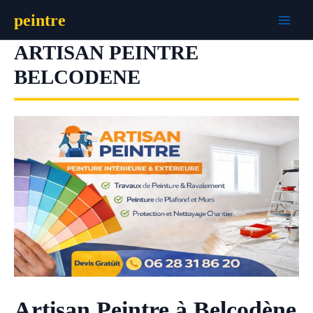
Aller
peintre
au
contenu
ARTISAN PEINTRE
BELCODENE
Artisan Peintre à Belcodène