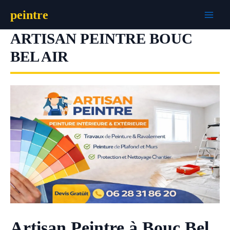
Aller
peintre
au
contenu
ARTISAN PEINTRE BOUC
BEL AIR
Artisan Peintre à Bouc Bel