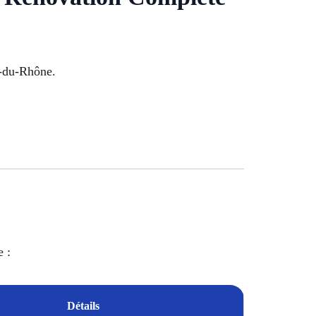
-du-Rhône.
e :
Détails