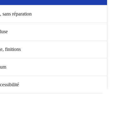
, sans réparation
luse
, finitions
ium
cessibilité