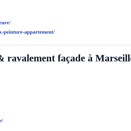
eure/
ux-peinture-appartement/
& ravalement façade à Marseill
e/