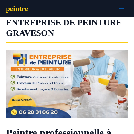
Aller
peintre
au
contenu
ENTREPRISE DE PEINTURE
GRAVESON
Peintre professionnelle à