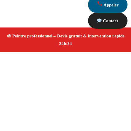
Appeler
Contact
À propos Peintre 13
Peintre Graveson
Rénovation et décoration
Peinture
intérieure et extérieure
Finitions de qualité ✚ Avis
Positifs
4.8/5 ☆ Avis
Adresse : Graveson 13690