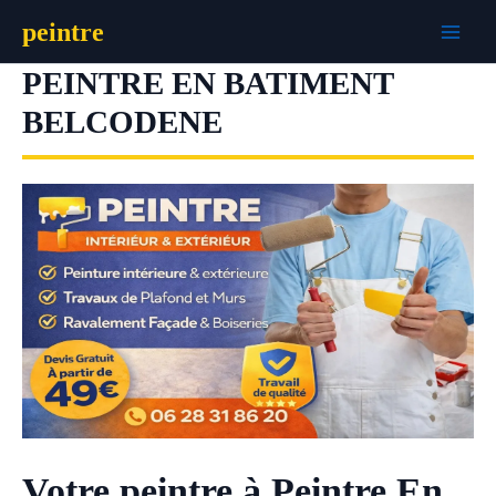
Aller
peintre
au
contenu
PEINTRE EN BATIMENT
BELCODENE
Votre peintre à Peintre En