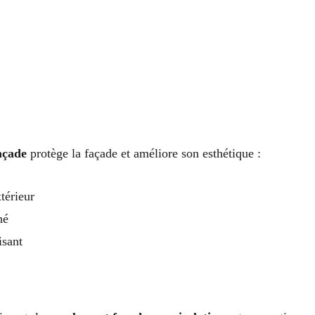
açade
protège la façade et améliore son esthétique :
térieur
hé
isant