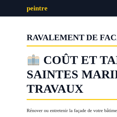
Aller
peintre
au
contenu
RAVALEMENT DE FAC
COÛT ET TA
SAINTES MARI
TRAVAUX
Rénover ou entretenir la façade de votre bâtimen