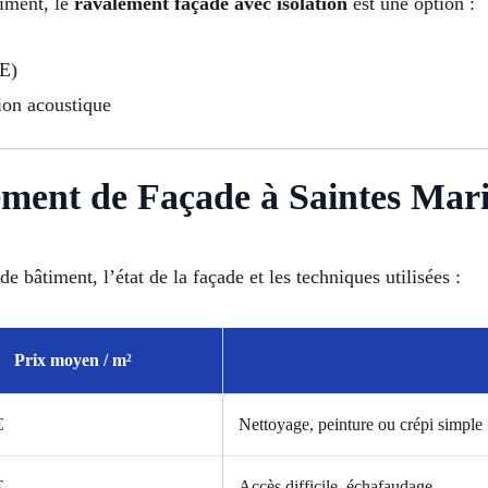
timent, le
ravalement façade avec isolation
est une option :
TE)
ion acoustique
lement de Façade à Saintes Mar
de bâtiment, l’état de la façade et les techniques utilisées :
Prix moyen / m²
€
Nettoyage, peinture ou crépi simple
€
Accès difficile, échafaudage