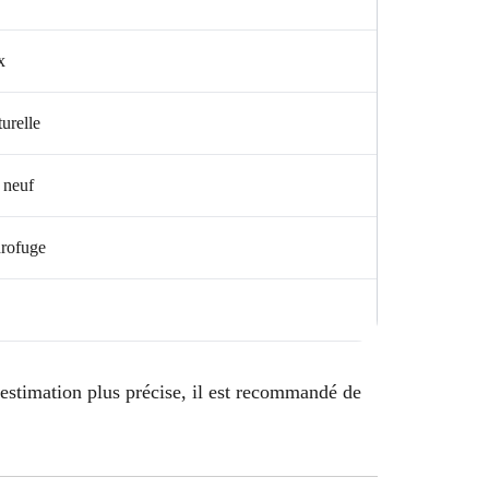
x
urelle
i neuf
drofuge
 estimation plus précise, il est recommandé de