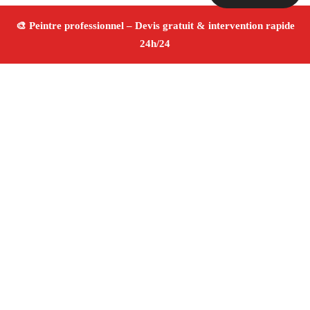
À propos Peintre 13
Peintre Marseille
Peinture intérieure et extérieure
Rénovation et décoration
Travaux de qualité
4.8/5
☆ Avis
Adresse : Marseille
Téléphone :
06 28 31 86 20