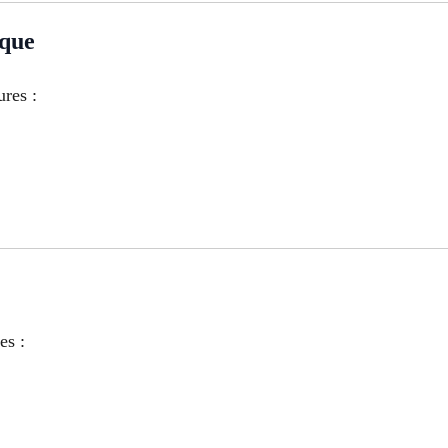
ique
ures :
es :