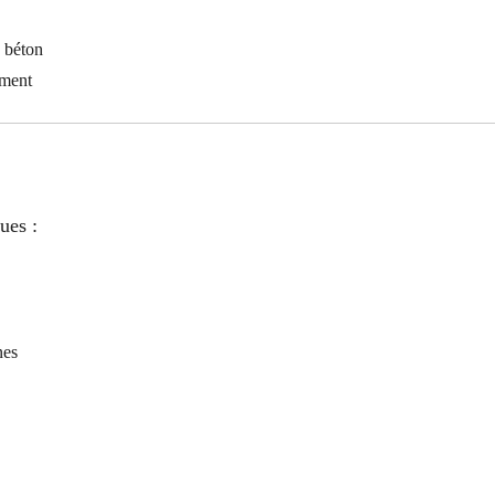
u béton
ement
ues :
nes