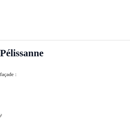
Pélissanne
 façade :
m²