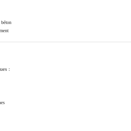
u béton
ement
ues :
nes