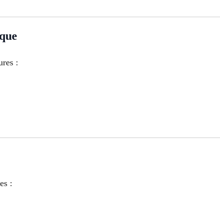
ique
ures :
es :