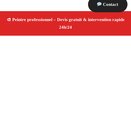
Contact
À propos Peintre 13
Peintre Gignac La Nerthe
Rénovation et décoration
Peinture intérieure et extérieure
Finitions de qualité
✚ Avis Positifs
4.8/5 ☆ Avis
Adresse : Gignac La Nerthe 13180
Téléphone :
06 28 31 86 20