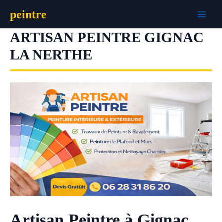
Aller
peintre
au
contenu
ARTISAN PEINTRE GIGNAC
LA NERTHE
Artisan Peintre à Gignac