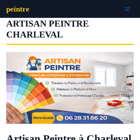
Aller
peintre
au
contenu
ARTISAN PEINTRE
CHARLEVAL
Artisan Peintre à Charleval