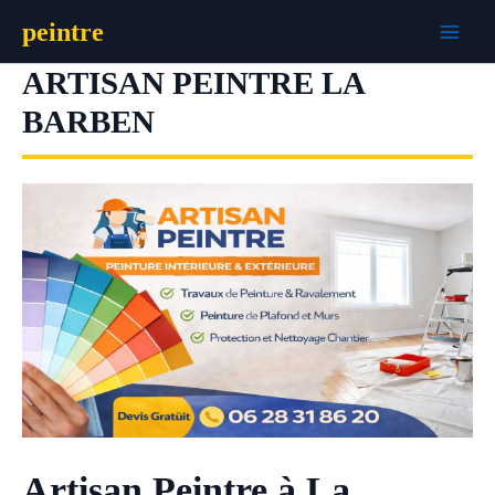
Aller
peintre
au
contenu
ARTISAN PEINTRE LA
BARBEN
Artisan Peintre à La