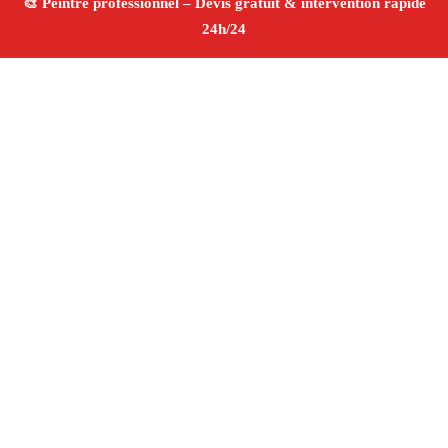
À propos Peintre 13
Peintre Marseille 13014
Rénovation murs et plafonds
Peinture intérieure et extérieure
Décoration
professionnelle
Tarifs compétitifs
4/5 ☆ Avis
Vérifiés®
Adresse : Marseille 13014
Téléphone :
06 28 31 86 20