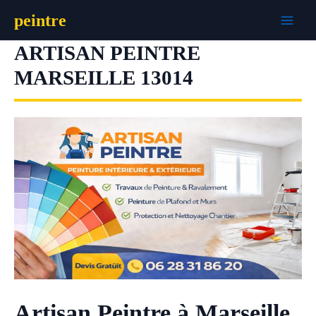
Aller
peintre
au
contenu
ARTISAN PEINTRE
MARSEILLE 13014
Artisan Peintre à Marseille