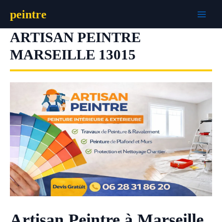
Aller
peintre
au
contenu
ARTISAN PEINTRE
MARSEILLE 13015
Artisan Peintre à Marseille