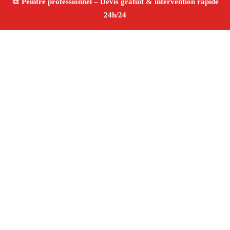
À propos Peintre 13
Peintre Marseille 13015
Rénovation murs et plafonds
Peinture intérieure et extérieure
Décoration
professionnelle
Tarifs compétitifs
4/5 ☆ Avis
Vérifiés®
Adresse : Marseille 13015
Téléphone :
06 28 31 86 20