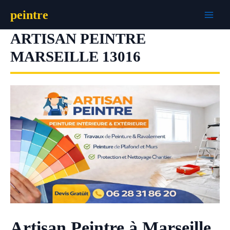
Aller
peintre
au
contenu
ARTISAN PEINTRE
MARSEILLE 13016
Artisan Peintre à Marseille