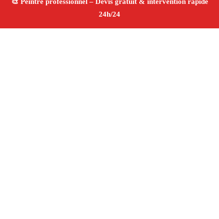
À propos Peintre 13
Peintre Marseille 13016
Rénovation murs et plafonds
Peinture intérieure et extérieure
Décoration
professionnelle
Tarifs compétitifs
4/5 ☆ Avis
Vérifiés®
Adresse : Marseille 13016
Téléphone :
06 28 31 86 20