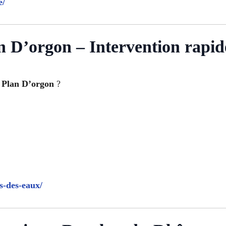
e/
n D’orgon – Intervention rapid
à Plan D’orgon
?
s-des-eaux/