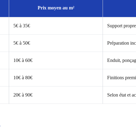
Prix moyen au m²
5€ à 35€
Support propre
5€ à 50€
Préparation inc
10€ à 60€
Enduit, ponçage
10€ à 80€
Finitions prem
20€ à 90€
Selon état et ac
/