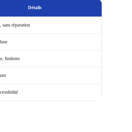
Détails
, sans réparation
luse
, finitions
ium
cessibilité