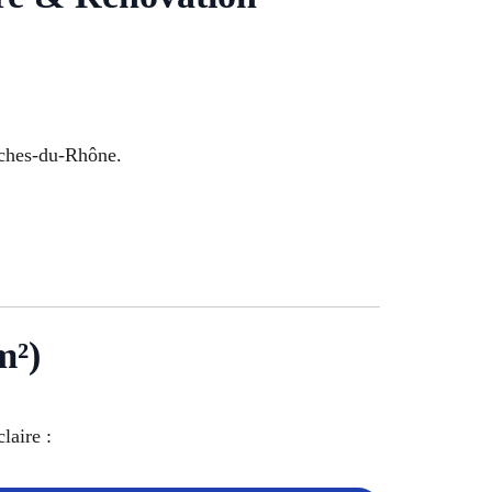
ches-du-Rhône.
m²)
laire :