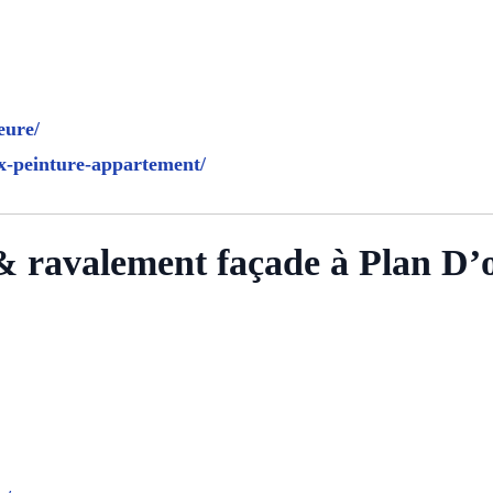
eure/
ux-peinture-appartement/
 & ravalement façade à Plan D’