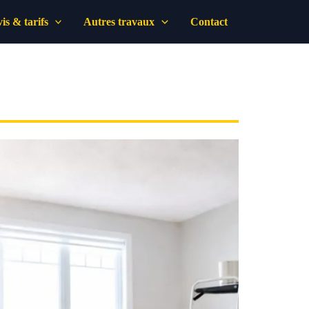
is & tarifs
Autres travaux
Contact