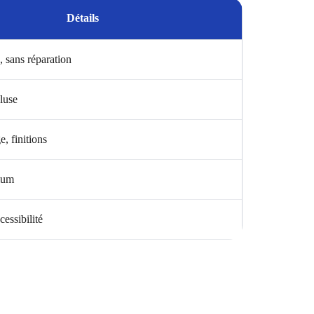
Détails
, sans réparation
luse
, finitions
ium
cessibilité