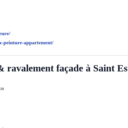
eure/
ux-peinture-appartement/
 & ravalement façade à Saint E
son