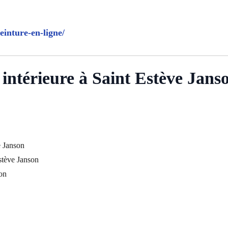
einture-en-ligne/
intérieure à Saint Estève Jans
e Janson
Estève Janson
son