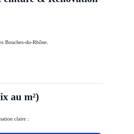
les Bouches-du-Rhône.
rix au m²)
mation claire :