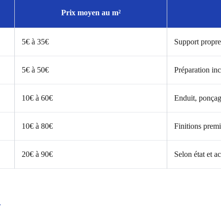
Prix moyen au m²
5€ à 35€
Support propre
5€ à 50€
Préparation inc
10€ à 60€
Enduit, ponçage
10€ à 80€
Finitions prem
20€ à 90€
Selon état et ac
/