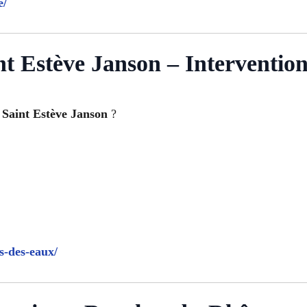
e/
nt Estève Janson – Interventio
 Saint Estève Janson
?
s-des-eaux/