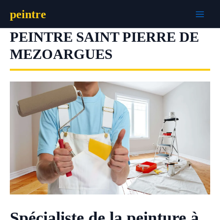
Aller
peintre
au
contenu
PEINTRE SAINT PIERRE DE
MEZOARGUES
Spécialiste de la peinture à