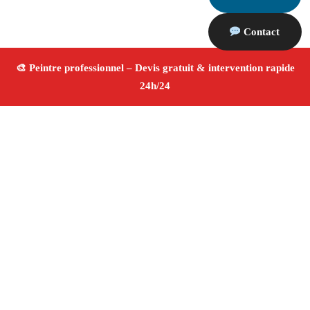
Contact
À propos Peintre 13
Peintre Saint Pierre De Mezoargues
Rénovation et
décoration
Peinture intérieure et extérieure
Finitions de qualité ✚ Avis Positifs
4.8/5 ☆ Avis
Adresse : Saint Pierre De Mezoargues 13150