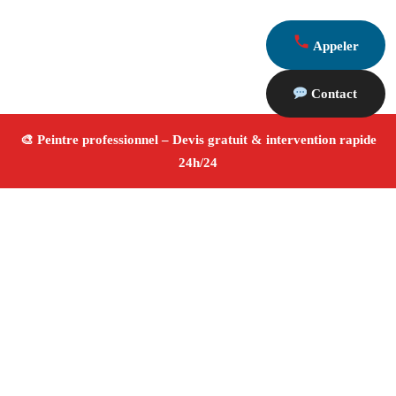
Appeler
Contact
À propos Peintre 13
Peintre Simiane Collongue
Rénovation et décoration
Peinture intérieure et extérieure
Finitions de qualité
✚ Avis Positifs
4.8/5 ☆ Avis