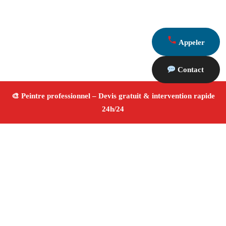
Appeler
Contact
À propos Peintre 13
Peintre Cuges Les Pins
Rénovation et décoration
Peinture intérieure et extérieure
Finitions de qualité ✚
Avis Positifs
4.8/5 ☆ Avis