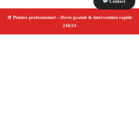
Contact
À propos Peintre 13
Peintre Marseille
Peinture intérieure et extérieure
Rénovation et décoration
Travaux de qualité
4.8/5
☆ Avis
Adresse : Marseille
Téléphone :
06 28 31 86 20