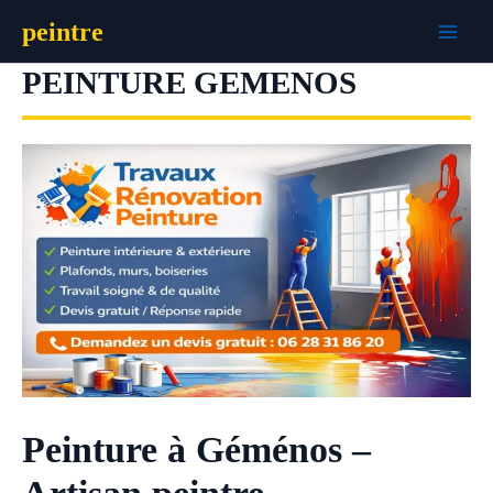
Aller
peintre
au
contenu
PEINTURE GEMENOS
Peinture à Géménos –