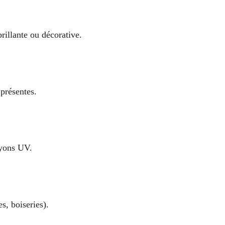
brillante ou décorative.
 présentes.
ayons UV.
s, boiseries).