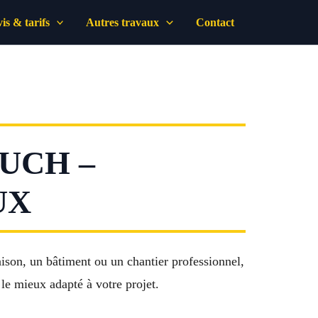
is & tarifs
Autres travaux
Contact
UCH –
UX
son, un bâtiment ou un chantier professionnel,
 le mieux adapté à votre projet.