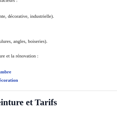
facteurs :
te, décorative, industrielle).
ures, angles, boiseries).
re et la rénovation :
hambre
écoration
nture et Tarifs