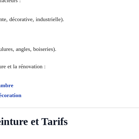
facteurs :
te, décorative, industrielle).
ures, angles, boiseries).
re et la rénovation :
hambre
écoration
nture et Tarifs