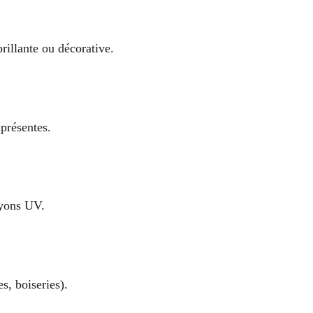
brillante ou décorative.
 présentes.
ayons UV.
s, boiseries).