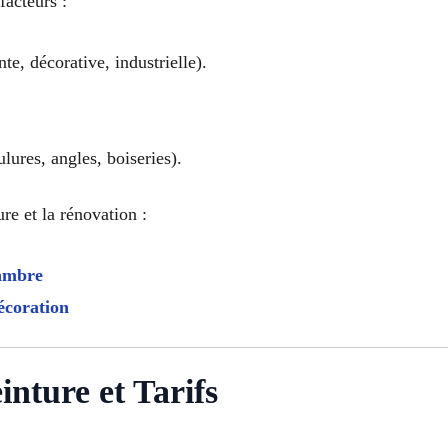
facteurs :
te, décorative, industrielle).
ures, angles, boiseries).
re et la rénovation :
hambre
écoration
nture et Tarifs