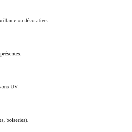
brillante ou décorative.
 présentes.
ayons UV.
s, boiseries).