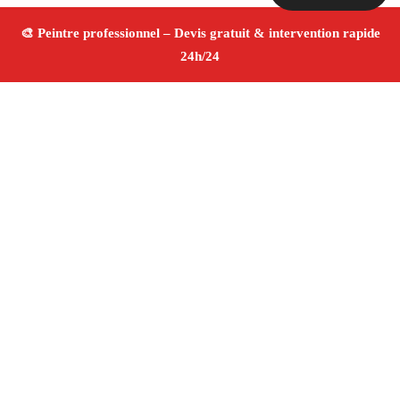
À propos Peintre 13
Peintre Coudoux
Rénovation et décoration
Peinture
intérieure et extérieure
Finitions de qualité ✚ Avis
Positifs
4.8/5 ☆ Avis
Adresse : Coudoux 13111
Téléphone :
06 28 31 86 20