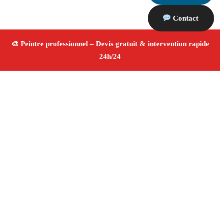
Contact
À propos Peintre 13
Peintre Lamanon
Rénovation et décoration
Peinture
intérieure et extérieure
Finitions de qualité ✚ Avis
Positifs
4.8/5 ☆ Avis
Adresse : Lamanon 13113