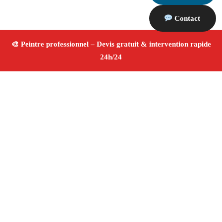
Contact
À propos Peintre 13
Peintre Peypin
Rénovation et décoration
Peinture
intérieure et extérieure
Finitions de qualité ✚ Avis
Positifs
4.8/5 ☆ Avis
Adresse : Peypin 13790