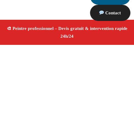
Contact
À propos Peintre 13
Peintre Saint Cannat
Rénovation et décoration
Peinture intérieure et extérieure
Finitions de qualité ✚
Avis Positifs
4.8/5 ☆ Avis
Adresse : Saint Cannat 13760