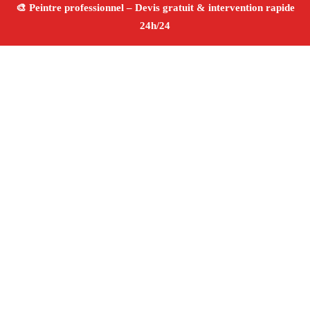
À propos Peintre 13
Peintre Marseille 13004
Rénovation murs et plafonds
Peinture intérieure et extérieure
Décoration
professionnelle
Tarifs compétitifs
4/5 ☆ Avis
Vérifiés®
Adresse : Marseille 13004
Téléphone :
06 28 31 86 20