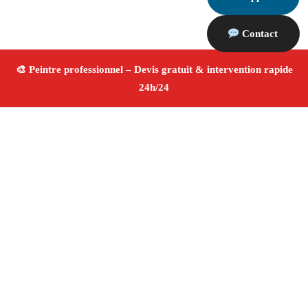
Contact
À propos Peintre 13
Peintre Marseille 13007
Rénovation murs et plafonds
Peinture intérieure et extérieure
Décoration
professionnelle
Tarifs compétitifs
4/5 ☆ Avis
Vérifiés®
Adresse : Marseille 13007