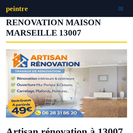
Aller
peintre
au
contenu
RENOVATION MAISON
MARSEILLE 13007
Artisan rénovation à 13007