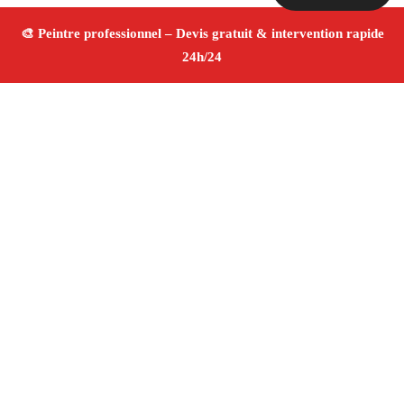
À propos Peintre 13
Peintre Rousset
Rénovation et décoration
Peinture
intérieure et extérieure
Finitions de qualité ✚ Avis
Positifs
4.8/5 ☆ Avis
Adresse : Rousset 13790
Téléphone :
06 28 31 86 20