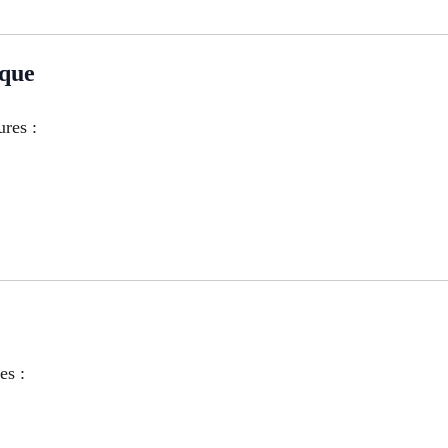
ique
ures :
es :