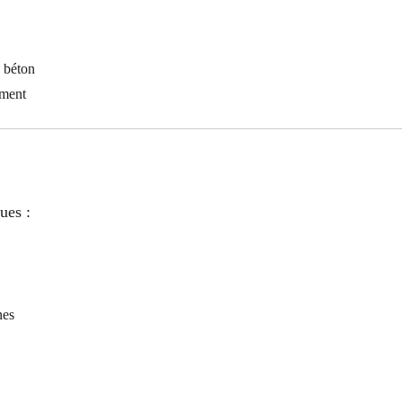
u béton
ement
ues :
nes