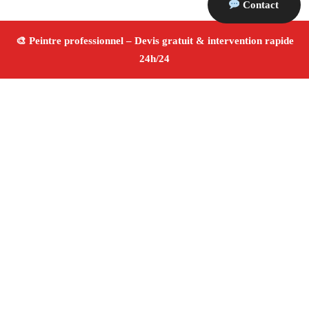
Contact
À propos Peintre 13
Peintre Chateauneuf Les Martigues
Rénovation et
décoration
Peinture intérieure et extérieure
Finitions de qualité ✚ Avis Positifs
4.8/5 ☆ Avis
Adresse : Chateauneuf Les Martigues 13220
Téléphone :
06 28 31 86 20