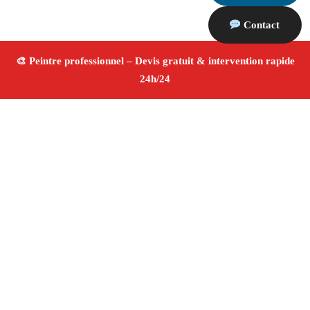
Contact
À propos Peintre 13
Peintre Marseille
Peinture intérieure et extérieure
Rénovation et décoration
Travaux de qualité
4.8/5
☆ Avis
Adresse : Marseille