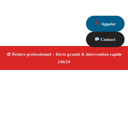
Appeler
Contact
À propos Peintre 13
Peintre Marseille
Peinture intérieure et extérieure
Rénovation et décoration
Travaux de qualité
4.8/5
☆ Avis