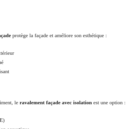
açade
protège la façade et améliore son esthétique :
térieur
hé
isant
timent, le
ravalement façade avec isolation
est une option :
TE)