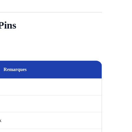
Pins
Remarques
x