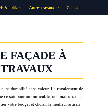
is & tarifs
Autres travaux
Contact
E FAÇADE À
S TRAVAUX
e, sa durabilité et sa valeur. Le
ravalement de
Que ce soit pour un
immeuble
, une
maison
, une
ier votre budget et choisir le meilleur artisan