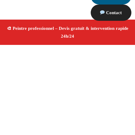
Contact
À propos Peintre 13
Peintre Le Rove
Rénovation et décoration
Peinture
intérieure et extérieure
Finitions de qualité ✚ Avis
Positifs
4.8/5 ☆ Avis
Adresse : Le Rove 13740