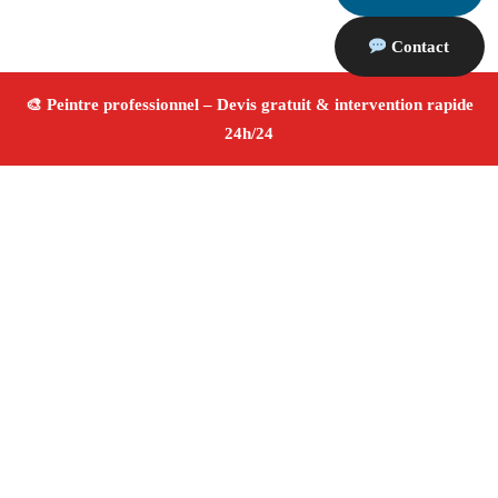
Contact
À propos Peintre 13
Peintre Venelles
Rénovation et décoration
Peinture
intérieure et extérieure
Finitions de qualité ✚ Avis
Positifs
4.8/5 ☆ Avis
Adresse : Venelles 13770