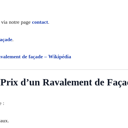
via notre page
contact
.
façade
.
valement de façade – Wikipédia
 Prix d’un Ravalement de Façad
 :
vaux.