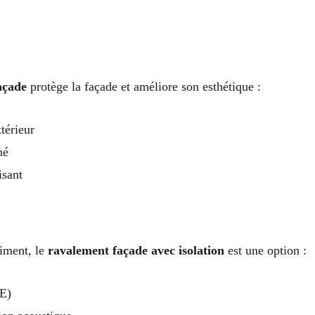
açade
protège la façade et améliore son esthétique :
térieur
hé
isant
timent, le
ravalement façade avec isolation
est une option :
TE)