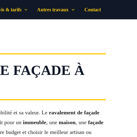
is & tarifs
Autres travaux
Contact
E FAÇADE À
bilité et sa valeur. Le
ravalement de façade
oit pour un
immeuble
, une
maison
, une
façade
re budget et choisir le meilleur artisan ou