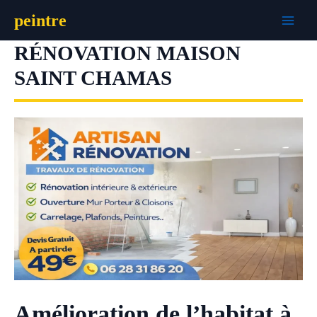
Aller
peintre
au
contenu
RÉNOVATION MAISON
SAINT CHAMAS
Amélioration de l’habitat à