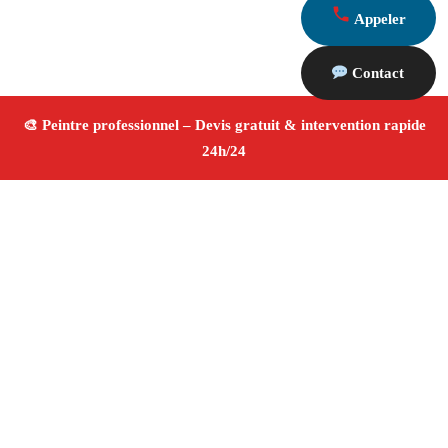
Appeler
Contact
À propos Peintre 13
Peintre Saint Chamas
Rénovation et décoration
Peinture intérieure et extérieure
Finitions de qualité ✚
Avis Positifs
4.8/5 ☆ Avis
Adresse : Saint Chamas 13250